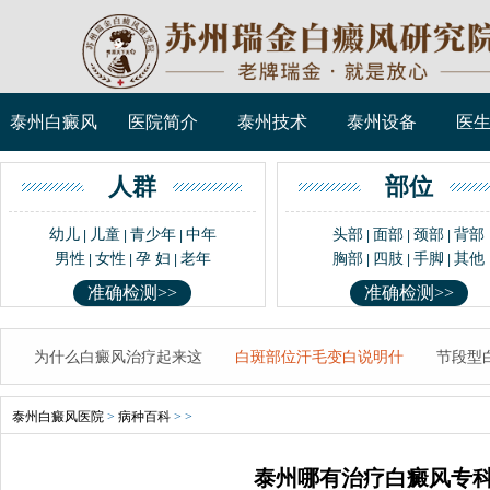
泰州白癜风
医院简介
泰州技术
泰州设备
医
人群
部位
幼儿
儿童
青少年
中年
头部
面部
颈部
背部
|
|
|
|
|
|
男性
女性
孕 妇
老年
胸部
四肢
手脚
其他
|
|
|
|
|
|
准确检测>>
准确检测>>
为什么白癜风治疗起来这
白斑部位汗毛变白说明什
节段型
泰州白癜风医院
>
病种百科
> >
泰州哪有治疗白癜风专科