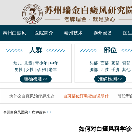
泰州白癜风
医院简介
泰州技术
泰州设备
医
人群
部位
幼儿
儿童
青少年
中年
头部
面部
颈部
背部
|
|
|
|
|
|
男性
女性
孕 妇
老年
胸部
四肢
手脚
其他
|
|
|
|
|
|
准确检测>>
准确检测>>
为什么白癜风治疗起来这
白斑部位汗毛变白说明什
节段型
泰州白癜风医院
>
病种百科
> >
如何对白癜风科学诊