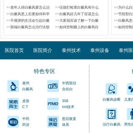
>>老年人得白癜风要怎么治
>>伍德灯检查白癜风有什么
>>为什么
>>白癜风患上后要如何科学
>>白癜风好几年了应该怎么
>>节段型
>>不规律的生活会引起白癜
>>大家就应该了解一下白癜
>>白癜风
>>肢端白癜风怎么治疗比较
>>如何控制腿上的白癜风往
>>如何控
医院首页
医院简介
泰州技术
泰州设备
泰州医
特色专区
泰州
中西医结
白癜风
合祛白
白癜风诊断
儿童
皮肤
308
C T
nm技术
中药
愈后恢复
治疗白癜风
男性
药浴
体系