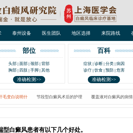
术
泰州设备
医生团队
地区选择
来院路线
部位
百科
头部
面部
颈部
背部
症状
诊断
分类
病因
|
|
|
|
|
|
胸部
四肢
手脚
其他
诊疗
饮食
预防
危害
|
|
|
|
|
|
准确检测>>
准确检测>>
汗毛变白说明什
节段型白癜风术后的护理
覆盖液对白癜风的病情
端型白癜风患者有以下几个好处。