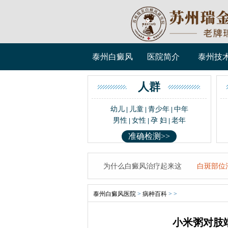
泰州白癜风
医院简介
泰州技
人群
幼儿
儿童
青少年
中年
|
|
|
男性
女性
孕 妇
老年
|
|
|
准确检测>>
为什么白癜风治疗起来这
白斑部位
泰州白癜风医院
>
病种百科
> >
小米粥对肢