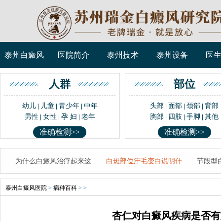
泰州白癜风
医院简介
泰州技术
泰州设备
医
人群
部位
幼儿
儿童
青少年
中年
头部
面部
颈部
背部
|
|
|
|
|
|
男性
女性
孕 妇
老年
胸部
四肢
手脚
其他
|
|
|
|
|
|
准确检测>>
准确检测>>
为什么白癜风治疗起来这
白斑部位汗毛变白说明什
节段型
泰州白癜风医院
>
病种百科
> >
杏仁对白癜风疾病是否有