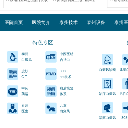
>>肢端白癜风怎么治疗比较
>>如何控制腿上的白癜风往
>>如何控
医院首页
医院简介
泰州技术
泰州设备
泰州医
特色专区
泰州
中西医结
白癜风
合祛白
白癜风诊断
儿童
皮肤
308
C T
nm技术
中药
愈后恢复
治疗白癜风
男性
药浴
体系
泰州
儿童
医生
白癜风
暴露白癜风
30