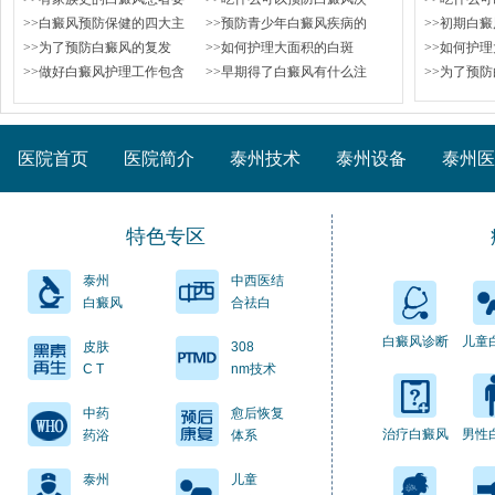
>>白癜风预防保健的四大主
>>预防青少年白癜风疾病的
>>初期白
>>为了预防白癜风的复发
>>如何护理大面积的白斑
>>如何护
>>做好白癜风护理工作包含
>>早期得了白癜风有什么注
>>为了预
医院首页
医院简介
泰州技术
泰州设备
泰州医
特色专区
泰州
中西医结
白癜风
合祛白
白癜风诊断
儿童
皮肤
308
C T
nm技术
中药
愈后恢复
治疗白癜风
男性
药浴
体系
泰州
儿童