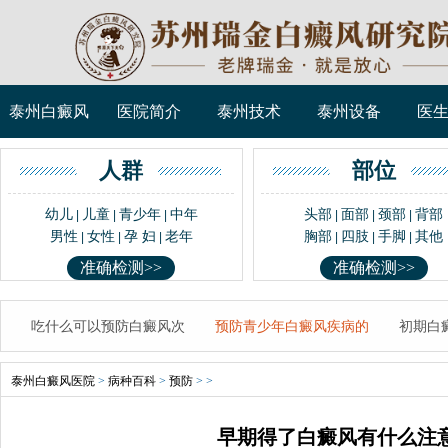
泰州白癜风
医院简介
泰州技术
泰州设备
医
人群
部位
幼儿
儿童
青少年
中年
头部
面部
颈部
背部
|
|
|
|
|
|
男性
女性
孕 妇
老年
胸部
四肢
手脚
其他
|
|
|
|
|
|
准确检测>>
准确检测>>
吃什么可以预防白癜风次
预防青少年白癜风疾病的
初期白
泰州白癜风医院
>
病种百科
>
预防
> >
早期得了白癜风有什么注