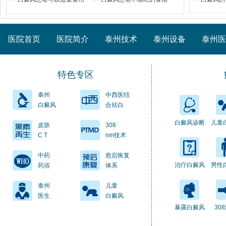
医院首页
医院简介
泰州技术
泰州设备
泰州医
特色专区
泰州
中西医结
白癜风
合祛白
白癜风诊断
儿童
皮肤
308
C T
nm技术
中药
愈后恢复
治疗白癜风
男性
药浴
体系
泰州
儿童
医生
白癜风
暴露白癜风
30