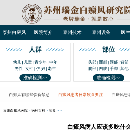
泰州白癜风
医院简介
泰州技术
泰州设备
医
人群
部位
幼儿
儿童
青少年
中年
头部
面部
颈部
背部
|
|
|
|
|
|
男性
女性
孕 妇
老年
胸部
四肢
手脚
其他
|
|
|
|
|
|
准确检测>>
准确检测>>
白癜风有哪些饮食禁忌
白癜风患者日常饮食要注
白癜风患
泰州白癜风医院
>
病种百科
>
饮食
> >
白癜风病人应该多吃什么