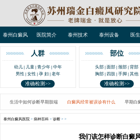
泰州白癜风
医院简介
泰州技术
泰州设备
医
人群
部位
幼儿
儿童
青少年
中年
头部
面部
颈部
背部
|
|
|
|
|
|
男性
女性
孕 妇
老年
胸部
四肢
手脚
其他
|
|
|
|
|
|
准确检测>>
准确检测>>
生活中如何诊断早期肢端
白癜风经常被误诊有什么
早期白
泰州白癜风医院
>
病种百科
>
诊断
> >
我们该怎样诊断白癜风