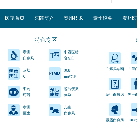
医院首页
医院简介
泰州技术
泰州设备
泰州医
特色专区
泰州
中西医结
白癜风
合祛白
白癜风诊断
儿童
皮肤
308
C T
nm技术
中药
愈后恢复
治疗白癜风
男性
药浴
体系
泰州
儿童
医生
白癜风
暴露白癜风
30