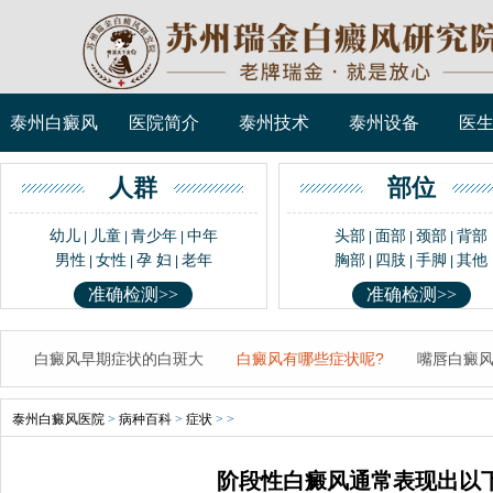
泰州白癜风
医院简介
泰州技术
泰州设备
医
人群
部位
幼儿
儿童
青少年
中年
头部
面部
颈部
背部
|
|
|
|
|
|
男性
女性
孕 妇
老年
胸部
四肢
手脚
其他
|
|
|
|
|
|
准确检测>>
准确检测>>
白癜风早期症状的白斑大
白癜风有哪些症状呢?
嘴唇白癜
泰州白癜风医院
>
病种百科
>
症状
> >
阶段性白癜风通常表现出以