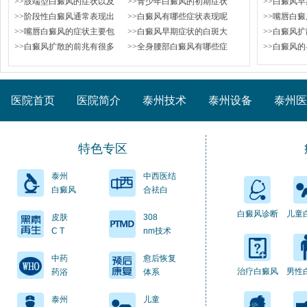
>>肢端型白癜风的症状以及
>>青少年白癜风的初期症状
>>白癜风
>>阶段性白癜风通常表现出
>>白癜风有哪些症状表现呢
>>嘴唇白
>>嘴唇白癜风的症状主要包
>>白癜风早期症状的白斑大
>>白癜风
>>白癜风扩散的前兆有很多
>>全身腰部白癜风有哪些症
>>白癜风
医院首页
医院简介
泰州技术
泰州设备
泰州医
特色专区
泰州
中西医结
白癜风
合祛白
白癜风诊断
儿童
皮肤
308
C T
nm技术
中药
愈后恢复
治疗白癜风
男性
药浴
体系
泰州
儿童