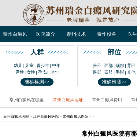
泰州白癜风
医院简介
泰州技术
泰州设备
医
人群
部位
幼儿
儿童
青少年
中年
头部
面部
颈部
背部
|
|
|
|
|
|
男性
女性
孕 妇
老年
胸部
四肢
手脚
其他
|
|
|
|
|
|
准确检测>>
准确检测>>
常州白癜风在哪里
常州白癜风地址
常州白癜风费用
常
泰州白癜风医院
>
江苏白癜风医院
>
常州白癜风医院
> >
常州白癜风医院有哪