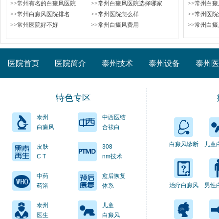
>>常州有名的白癜风医院
>>常州白癜风医院选择哪家
>>常州白
>>常州白癜风医院排名
>>常州医院怎么样
>>常州医
>>常州医院好不好
>>常州白癜风费用
>>常州白
医院首页
医院简介
泰州技术
泰州设备
泰州医
特色专区
泰州
中西医结
白癜风
合祛白
白癜风诊断
儿童
皮肤
308
C T
nm技术
中药
愈后恢复
治疗白癜风
男性
药浴
体系
泰州
儿童
医生
白癜风