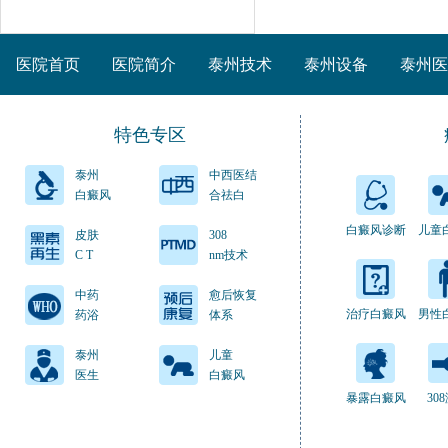
医院首页
医院简介
泰州技术
泰州设备
泰州医
特色专区
泰州
中西医结
白癜风
合祛白
白癜风诊断
儿童
皮肤
308
C T
nm技术
中药
愈后恢复
治疗白癜风
男性
药浴
体系
泰州
儿童
医生
白癜风
暴露白癜风
30