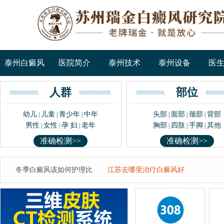
泰州白癜风
医院简介
泰州技术
泰州设备
医
人群
部位
幼儿
儿童
青少年
中年
头部
面部
颈部
背部
|
|
|
|
|
|
男性
女性
孕 妇
老年
胸部
四肢
手脚
其他
|
|
|
|
|
|
准确检测>>
准确检测>>
冬季白癜风该如何护理比
江苏去哪里治疗白癜风好