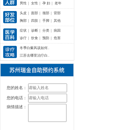
男性
|
女性
|
孕 妇
|
老年
头皮
|
面部
|
颈部
|
背部
胸部
|
四肢
|
手脚
|
其他
症状
|
诊断
|
分类
|
病因
诊疗
|
饮食
|
预防
|
危害
冬季白癜风该如何..
江苏去哪里治疗白..
您的姓名：
您的电话：
病情描述：